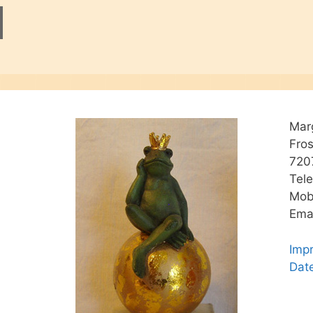
Mar
Fro
720
Tel
Mob
Emai
Imp
Dat