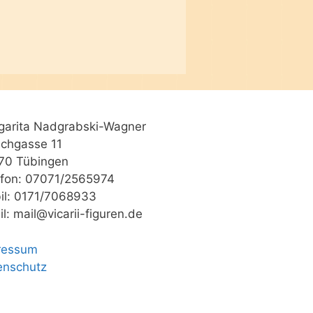
garita Nadgrabski-Wagner
schgasse 11
70 Tübingen
efon: 07071/2565974
il: 0171/7068933
l: mail@vicarii-figuren.de
ressum
enschutz