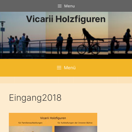
Zum
Menu
Inhalt
Vicarii Holzfiguren
springen
Menü
Eingang2018