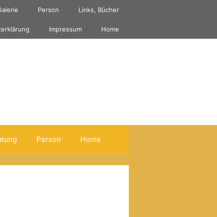
Galerie
Person
Links, Bücher
erklärung
Impressum
Home
atung
Person
Home