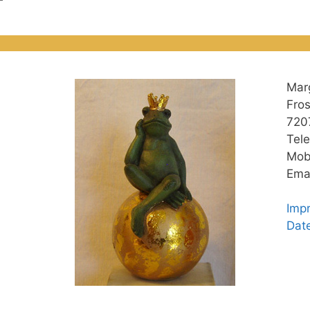
Mar
Fro
720
Tel
Mob
Emai
Imp
Dat