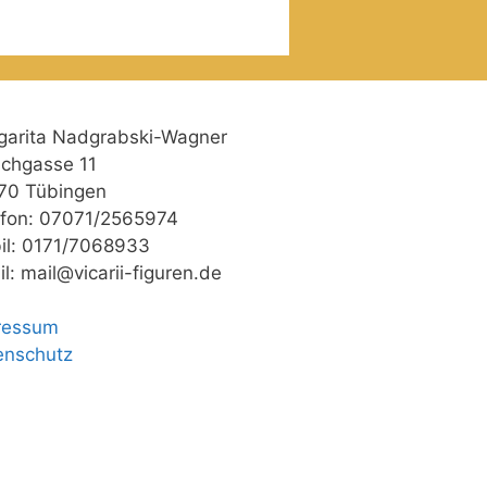
garita Nadgrabski-Wagner
schgasse 11
70 Tübingen
efon: 07071/2565974
il: 0171/7068933
l: mail@vicarii-figuren.de
ressum
enschutz